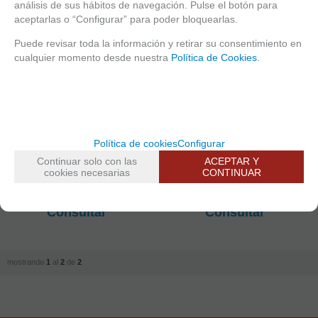
análisis de sus hábitos de navegación. Pulse el botón para
aceptarlas o “Configurar” para poder bloquearlas.
Puede revisar toda la información y retirar su consentimiento en
cualquier momento desde nuestra
Política de Cookies
.
Política de cookies
Configurar
Continuar solo con las
ACEPTAR Y
cookies necesarias
CONTINUAR
Tabla de cortar flexible
Tabla de cortar flexible
grande blanca
pequeña blanca
Consultar
Consultar
mostrando
1
al
2
de
2