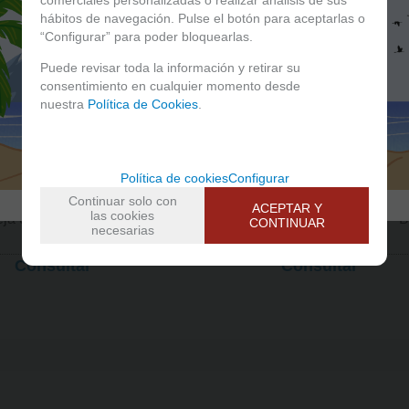
hábitos de navegación. Pulse el botón para aceptarlas o
“Configurar” para poder bloquearlas.
Puede revisar toda la información y retirar su
consentimiento en cualquier momento desde
nuestra
Política de Cookies
.
Política de cookies
Configurar
Continuar solo con
ACEPTAR Y
las cookies
ja de goma multiusos -
Bandeja de goma multiusos - B
CONTINUAR
necesarias
Diagonal
Consultar
Consultar