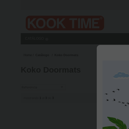
CATÁLOGO
Home
Catálogo
Koko Doormats
Koko Doormats
mostrando
1
al
3
de
3