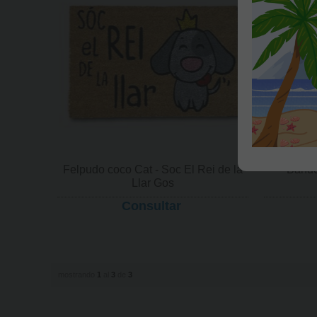
Felpudo coco Cat - Soc El Rei de la
Bande
Llar Gos
Consultar
mostrando
1
al
3
de
3